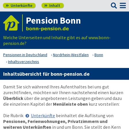

Unterkünfte
Inhalt


Pension Bonn
Welche Unterseiten und Inhalte gibt es auf www.bonn-
pension.de?
Pensionen in Deutschland
Nordrhein-Westfalen
Bonn
Inhaltsverzeichnis
Inhaltsübersicht für bonn-pension.de
Damit Sie sich während Ihres Aufenthaltes bei uns gut
zurechtfinden, möchten wir Ihnen nachstehend einen kurzen
Überblick
über die angebotenen Leistungen geben und dazu
die einzelnen Kapitel der
Menüleiste oben
kurz vorstellen:
Die Rubrik
Unterkünfte
beinhaltet die Auflistung von
Pensionen, Ferienwohnungen, Privatzimmern und
weiteren Unterkünften
in und um Bonn. Sie stellt den Kern