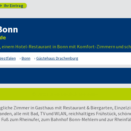
Ihr Eintrag

Bonn
g‘, einem Hotel-Restaurant in Bonn mit Komfort-Zimmern und sc
Westfalen
Bonn
Gästehaus Drachenburg
Jetzt unverbindlich anfragen!
gliche Zimmer in Gasthaus mit Restaurant & Biergarten, Einze
anden, alle mit Bad, TV und WLAN, reichhaltiges Frühstück, schöne
u Fuß zum Rheinufer, zum Bahnhof Bonn-Mehlem und zur Rheinfähr