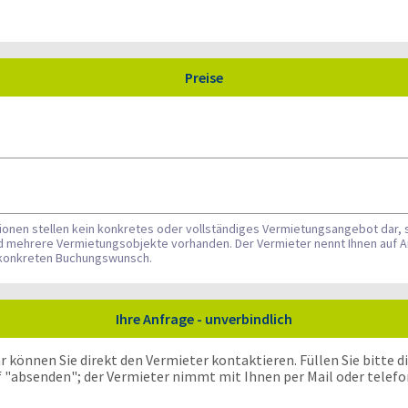
Preise
tionen stellen kein konkretes oder vollständiges Vermietungsangebot dar, 
nd mehrere Vermietungsobjekte vorhanden. Der Vermieter nennt Ihnen auf A
n konkreten Buchungswunsch.
Ihre Anfrage - unverbindlich
önnen Sie direkt den Vermieter kontaktieren. Füllen Sie bitte die
f "absenden"; der Vermieter nimmt mit Ihnen per Mail oder telefo