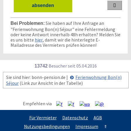

Sie haben auf Ihre Anfrage an
Bei Problemen:
"Ferienwohnung Bon(n) Séjour" eine Fehlermeldung
oder keine Antwort innerhalb 48h erhalten? Melden Sie
es uns bitte
hier
, damit wir die hinterlegte E-
Mailadresse des Vermieters prüfen können!
Besucher seit
0
5.0
4.2
0
1
6
13742
Sie sind hier: bonn-pension.de |
Ferienwohnung Bon(n)
Séjour
(Link zur Ansicht in der Tabelle)
Empfehlen via
Für Vermieter
Datenschutz
AGB
Nutzungsbedingungen
Impressum
⇑