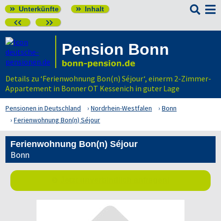

Unterkünfte
Inhalt




Pension Bonn
Details zu ‘Ferienwohnung Bon(n) Séjour‘, einerm 2-Zimmer-
Appartement in Bonner OT Kessenich in guter Lage
Pensionen in Deutschland
Nordrhein-Westfalen
Bonn
Ferienwohnung Bon(n) Séjour
Ferienwohnung Bon(n) Séjour
Bonn
Jetzt unverbindlich anfragen!